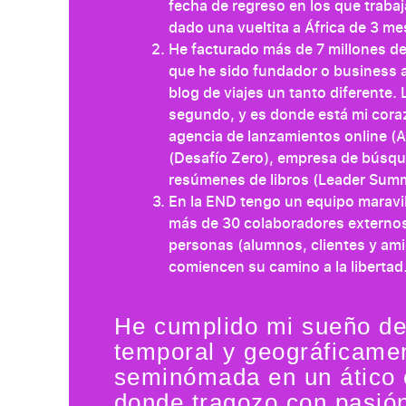
fecha de regreso en los que traba
dado una vueltita a África de 3 me
He facturado más de 7 millones de
que he sido fundador o business an
blog de viajes un tanto diferente.
segundo, y es donde está mi coraz
agencia de lanzamientos online (Ag
(Desafío Zero), empresa de búsqu
resúmenes de libros (Leader Summ
En la END tengo un equipo maravil
más de 30 colaboradores externo
personas (alumnos, clientes y am
comiencen su camino a la libertad
He cumplido mi sueño de
temporal y geográficamen
seminómada en un ático c
donde tragozo con pasión