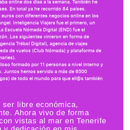
jaba online dos días a la semana. También he
ses. En total ya he recorrido 84 países.
 euros con diferentes negocios online en los
gel. Inteligencia Viajera fue el primero, un
 La Escuela Nómada Digital (END) fue el
ón. Los siguientes vinieron en forma de
encia Trébol Digital), agencia de viajes
eda de vuelos (Club Nómada) y plataforma de
aries).
loso formado por 11 personas a nivel interno y
s. Juntos hemos servido a más de 6500
igos) de todo el mundo para que ell@s también
.
 ser libre económica,
te. Ahora vivo de forma
on vistas al mar en Tenerife
 y dedicación en mis