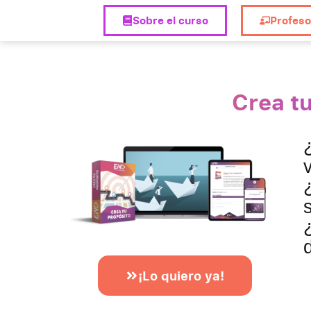
Sobre el curso
Profeso
Crea t
¡Lo quiero ya!