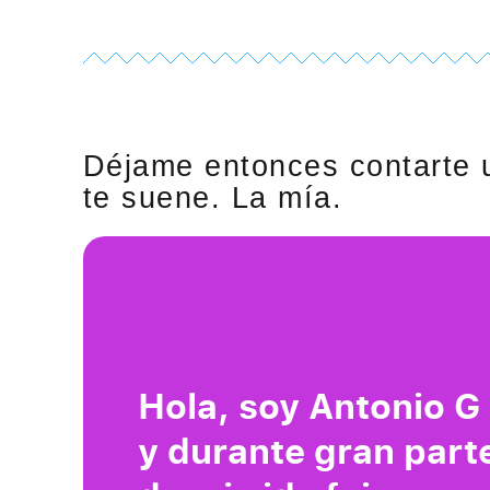
Déjame entonces contarte u
te suene. La mía.
Hola, soy Antonio G
y durante gran part