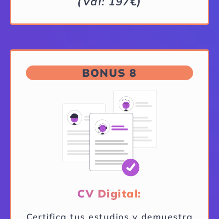
(Val: 197€)
BONUS 8
CV Digital:
Certifica tus estudios y demuestra