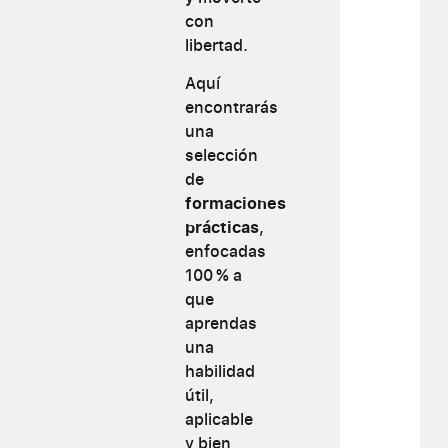
con
libertad.
Aquí
encontrarás
una
selección
de
formaciones
prácticas
,
enfocadas
100 % a
que
aprendas
una
habilidad
útil,
aplicable
y bien