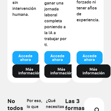
forzado ni
sin
ganar una
tener años
intervención
jornada
de
humana.
laboral
experiencia.
completa
poniendo a
la IA a
trabajar por
ti.
Accede
Accede
Accede
ahora
ahora
ahora
Más
Más
Más
información
información
información
No
Las 3
Por eso,
¿Qué
lo que
necesitas
todos
formas
🔍