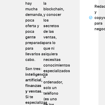
hay
la
Redac
mucha
blockchain,
y
demanda,
y conocer
copyw
poca
los
para
oferta y
secretos
negoc
poca
de las
gente
ventas,
preparada
para lo
para
que ni
llevarlos a
siquiera
cabo.
necesitas
conocimientos
Son tres:
especializados
inteligencia
u
artificial,
ordenador,
finanzas
solo un
y ventas.
teléfono
Si te
(es uno
especializas
de los