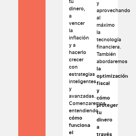
tu
y
dinero,
aprovechando
a
al
vencer
máximo
la
la
inflación
tecnología
y a
financiera.
hacerlo
También
crecer
abordaremos
con
la
estrategias
optimización
inteligentes
fiscal
y
y
avanzadas.
cómo
Comenzaremos
proteger
entendiendo
tu
cómo
dinero
funciona
a
el
través