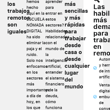
hemos
aprender
los
más
Las
hecho
para
trabajos
sencillas
habi
aquí en la
entrar en
remotos
y más
más
ESCUELA
estos
son
rápidas
dem
NÓMADA
sectores?
iguales
para
DIGITAL
Habilidades
para
ha sido
relacionadas
trabajar
trab
eliminar la
con el
desde
en
paja y el
mundo de
casa o
remo
ruido.
la
desde
Autom
Solo nos
inteligencia
cualquier
y her
enfocamos
artificial,
de int
lugar
en los
entender
artific
sectores
el sistema
del
más
financiero
Venta
mundo
importantes
y de la
digita
a día de
deuda,
embu
hoy, en
cómo
de
los que
funciona
conve