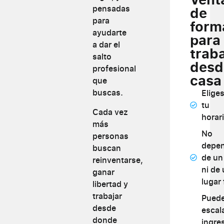
de
pensadas
para
form
ayudarte
para
a dar el
trab
salto
desd
profesional
casa
que
buscas.
Elige
tu
Cada vez
horari
más
No
personas
depe
buscan
de un 
reinventarse,
ni de
ganar
lugar 
libertad y
trabajar
Pued
desde
escal
donde
ingre