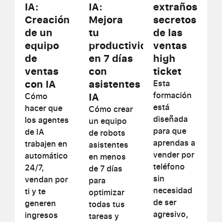
IA:
IA:
extraños
Creación
Mejora
secretos
de un
tu
de las
equipo
productividad
ventas
de
en 7 días
high
ventas
con
ticket
con IA
asistentes
Esta
IA
formación
Cómo
está
hacer que
Cómo crear
diseñada
los agentes
un equipo
para que
de IA
de robots
aprendas a
trabajen en
asistentes
vender por
automático
en menos
teléfono
24/7,
de 7 días
sin
vendan por
para
necesidad
ti y te
optimizar
de ser
generen
todas tus
agresivo,
ingresos
tareas y