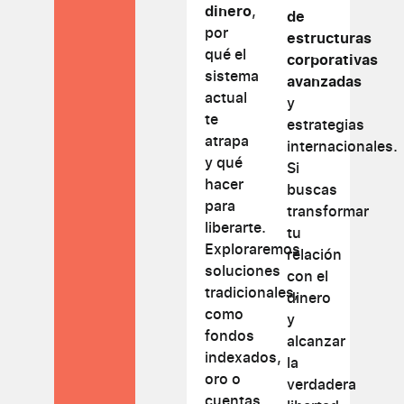
dinero
,
de
por
estructuras
qué el
corporativas
sistema
avanzadas
actual
y
te
estrategias
atrapa
internacionales.
y qué
Si
hacer
buscas
para
transformar
liberarte.
tu
Exploraremos
relación
soluciones
con el
tradicionales,
dinero
como
y
fondos
alcanzar
indexados,
la
oro o
verdadera
cuentas