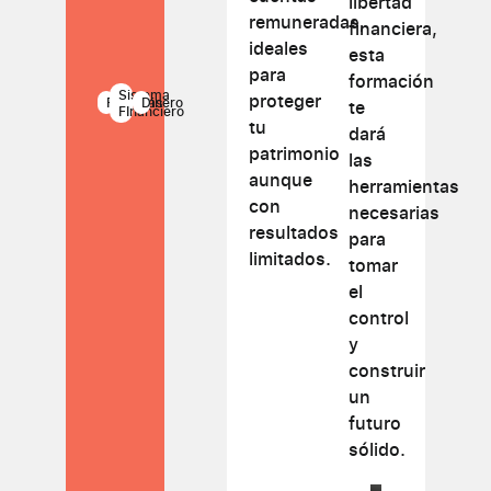
libertad
remuneradas,
financiera,
ideales
esta
para
formación
Sistema
proteger
Finanzas
Dinero
te
FInanciero
tu
dará
patrimonio
las
aunque
herramientas
con
necesarias
resultados
para
limitados.
tomar
el
control
y
construir
un
futuro
sólido.