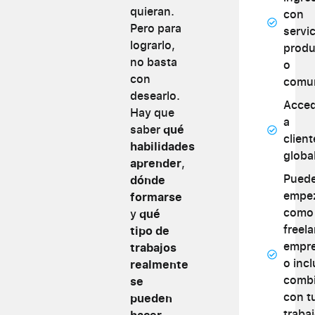
quieran.
con
Pero para
servic
lograrlo,
produ
no basta
o
con
comu
desearlo.
Acce
Hay que
a
saber
qué
client
habilidades
globa
aprender
,
Pued
dónde
empe
formarse
como
y
qué
freel
tipo de
empr
trabajos
o inc
realmente
combi
se
con t
pueden
traba
hacer