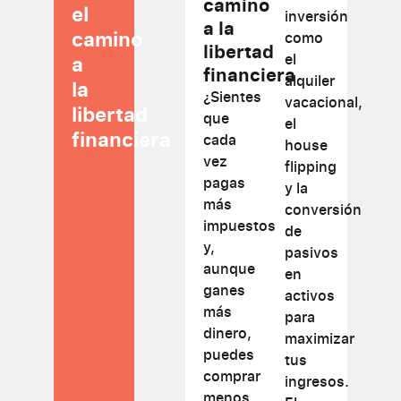
camino
el
inversión
a la
camino
como
libertad
el
a
financiera
alquiler
la
¿Sientes
vacacional,
libertad
que
el
financiera
cada
house
vez
flipping
pagas
y la
más
conversión
impuestos
de
y,
pasivos
aunque
en
ganes
activos
más
para
dinero,
maximizar
puedes
tus
comprar
ingresos.
menos