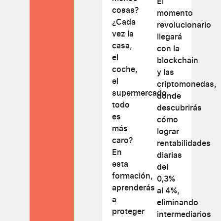
El
cosas?
momento
¿Cada
revolucionario
vez la
llegará
casa,
con la
el
blockchain
coche,
y las
el
criptomonedas,
supermercado…
donde
todo
descubrirás
es
cómo
más
lograr
caro?
rentabilidades
En
diarias
esta
del
formación,
0,3%
aprenderás
al 4%,
a
eliminando
proteger
intermediarios