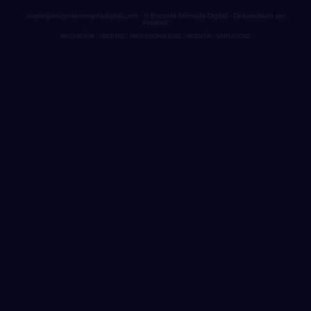
sonrie@escuelanomadadigital.com - © Escuela Nómada Digital - Desarrollado por
Firstlook
INNOVACIÓN - LIBERTAD - PROFESIONALIDAD - VALENTÍA - SIMPLICIDAD