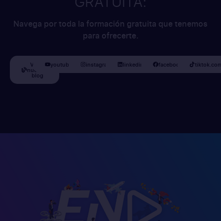
GRATUITA:
Navega por toda la formación gratuita que tenemos
para ofrecerte.
Visita
youtube.com/escuelanomadadigital
instagram.com/escuelanomadadigital
linkedin.com/escuelanomadadigital
facebook.com/escuelan
tiktok.co
nuestro
blog