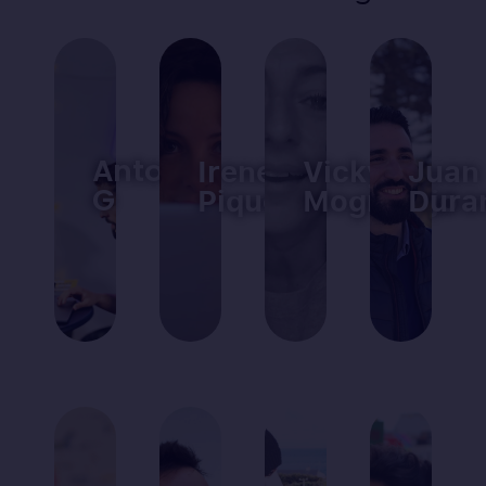
Antonio
Irene
Vicky
Juan
G
Piqueras
Mogrovejo
Dura