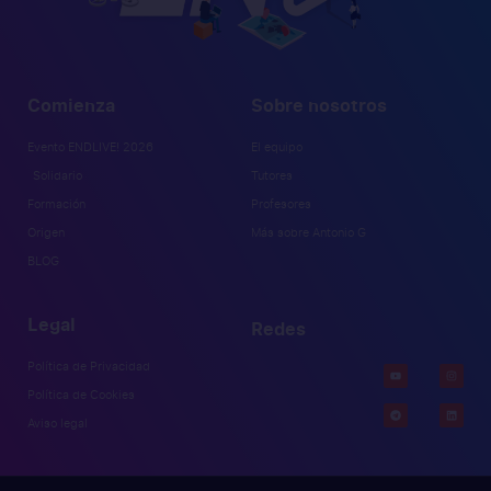
Comienza
Sobre nosotros
Evento ENDLIVE! 2026
El equipo
Solidario
Tutores
Formación
Profesores
Origen
Más sobre Antonio G
BLOG
Legal
Redes
Política de Privacidad
Política de Cookies
Aviso legal