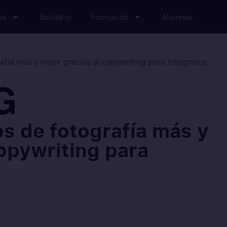
os
Solidario
Formación
Alumnos
afía más y mejor gracias al copywriting para fotógrafos
os de fotografía más y
copywriting para