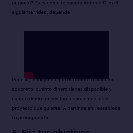
negocio
? Pues como te cuenta Antonio G en el
siguiente vídeo,
depende
:
Por ello, lo mejor es que
estudies tu caso en
concreto
: cuánto dinero tienes disponible y
cuánto dinero necesitarás para empezar el
proyecto que quieres. A partir de ahí,
establece
tu presupuesto
.
5. Fija tus objetivos